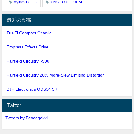
Mythos Pedals
KING TONE GUITAR
最近の投稿
Tru-Fi Compact Octavia
Empress Effects Drive
Fairfield Circuitry ~900
Fairfield Circuitry 20% More-Slew Limiting Distortion
BJF Electronics ODS34 5K
Twitter
Tweets by Peacegakki