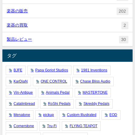
楽器の販売
202
楽器の買取
2
製品レビュー
30
タグ
BJFE
Papa Goriot Studios
1981 Inventions
KarDiaN
ONE CONTROL
Chase Bliss Audio
Vin-Antique
Animals Pedal
MASTERTONE
Catalinbread
RoShi Pedals
Skreddy Pedals
Menatone
pickup
Custom Illustrated
EOD
Cornerstone
Tru-Fi
FLYING TEAPOT