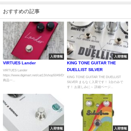
おすすめの記事
入荷情報
入荷情報
VIRTUES Lander
KING TONE GUITAR THE
DUELLIST SILVER
VIRTUES Lander
https://www.digimart.net/cat13/shop5049/DS09452201/
KING TONE GUITAR THE DUELLIST
商品一...
SILVER まもなく入荷です！ 1台のみで
す！ お楽しみに～ 詳細ページ...
入荷情報
入荷情報