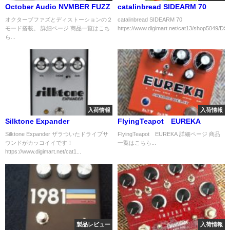
October Audio NVMBER FUZZ
catalinbread SIDEARM 70
オクターブファズとディストーションの２
catalinbread SIDEARM 70
モード搭載。 詳細ページ 商品一覧はこち
https://www.digimart.net/cat13/shop5049/DS0
ら...
入荷情報
入荷情報
Silktone Expander
FlyingTeapot EUREKA
Silktone Expander ザラついたドライブサ
FlyingTeapot EUREKA 詳細ページ 商品
ウンドがカッコイイです！
一覧はこちら...
https://www.digimart.net/cat1...
製品レビュー
入荷情報