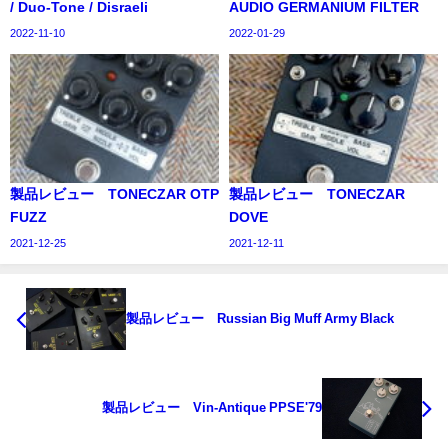
/ Duo-Tone / Disraeli
AUDIO GERMANIUM FILTER
2022-11-10
2022-01-29
製品レビュー TONECZAR OTP
製品レビュー TONECZAR
FUZZ
DOVE
2021-12-25
2021-12-11
製品レビュー Russian Big Muff Army Black
製品レビュー Vin-Antique PPSE'79