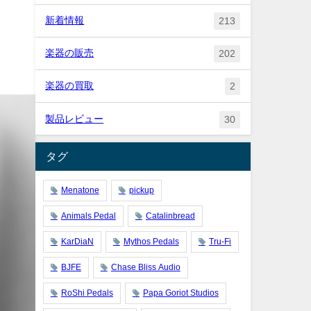
新着情報
213
楽器の販売
202
楽器の買取
2
製品レビュー
30
タグ
Menatone
pickup
Animals Pedal
Catalinbread
KarDiaN
Mythos Pedals
Tru-Fi
BJFE
Chase Bliss Audio
RoShi Pedals
Papa Goriot Studios