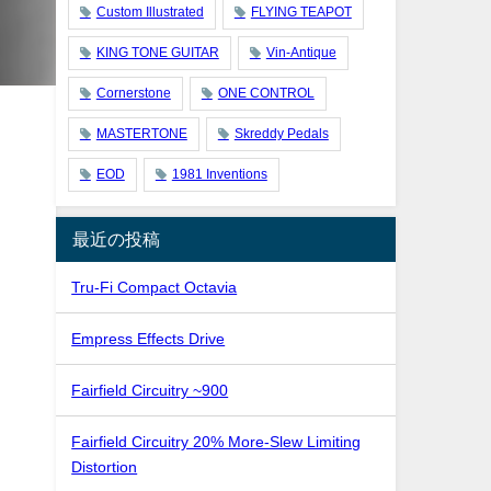
Custom Illustrated
FLYING TEAPOT
KING TONE GUITAR
Vin-Antique
Cornerstone
ONE CONTROL
MASTERTONE
Skreddy Pedals
EOD
1981 Inventions
最近の投稿
Tru-Fi Compact Octavia
Empress Effects Drive
Fairfield Circuitry ~900
Fairfield Circuitry 20% More-Slew Limiting
Distortion