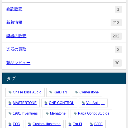
委託販売
1
新着情報
213
楽器の販売
202
楽器の買取
2
製品レビュー
30
タグ
Chase Bliss Audio
KarDiaN
Cornerstone
MASTERTONE
ONE CONTROL
Vin-Antique
1981 Inventions
Menatone
Papa Goriot Studios
EOD
Custom Illustrated
Tru-Fi
BJFE