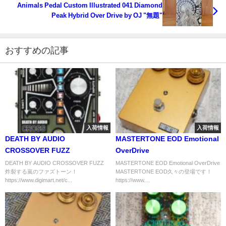
Animals Pedal Custom Illustrated 041 Diamond
Peak Hybrid Over Drive by OJ "無題"
おすすめの記事
入荷情報
入荷情報
DEATH BY AUDIO
MASTERTONE EOD Emotional
CROSSOVER FUZZ
OverDrive
DEATH BY AUDIO CROSSOVER FUZZ
MASTERTONE EOD Emotional OverDrive
炸裂する嵐のファズトーン！
MASTERTONE EOD久々の登場です！
https://www.digimart.net/c...
https://www....