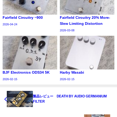
Fairfield Circuitry ~900
Fairfield Circuitry 20% More-
Slew Limiting Distortion
2026-04-24
2026-03-08
BJF Electronics ODS34 5K
Harby Wasabi
2026-02-15
2026-02-15
製品レビュー DEATH BY AUDIO GERMANIUM
FILTER