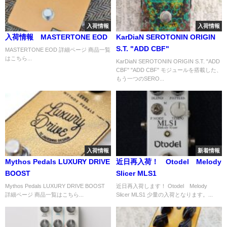
入荷情報
入荷情報
入荷情報 MASTERTONE EOD
KarDiaN SEROTONIN ORIGIN
S.T. "ADD CBF"
MASTERTONE EOD 詳細ページ 商品一覧
はこちら...
KarDiaN SEROTONIN ORIGIN S.T. "ADD
CBF" "ADD CBF" モジュールを搭載した、
もう一つのSERO...
入荷情報
新着情報
Mythos Pedals LUXURY DRIVE
近日再入荷！ Otodel Melody
BOOST
Slicer MLS1
Mythos Pedals LUXURY DRIVE BOOST
近日再入荷します！ Otodel Melody
詳細ページ 商品一覧はこちら...
Slicer MLS1 少量の入荷となります。...