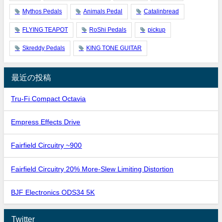
Mythos Pedals
Animals Pedal
Catalinbread
FLYING TEAPOT
RoShi Pedals
pickup
Skreddy Pedals
KING TONE GUITAR
最近の投稿
Tru-Fi Compact Octavia
Empress Effects Drive
Fairfield Circuitry ~900
Fairfield Circuitry 20% More-Slew Limiting Distortion
BJF Electronics ODS34 5K
Twitter