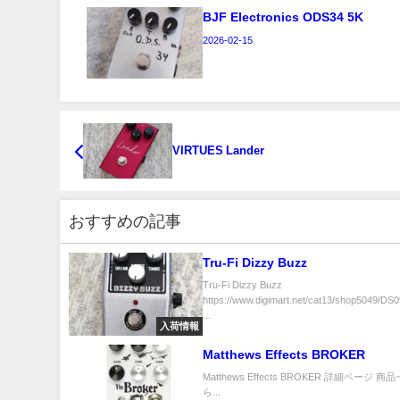
BJF Electronics ODS34 5K
2026-02-15
VIRTUES Lander
おすすめの記事
Tru-Fi Dizzy Buzz
Tru-Fi Dizzy Buzz
https://www.digimart.net/cat13/shop5049/DS
...
入荷情報
Matthews Effects BROKER
Matthews Effects BROKER 詳細ページ 
ら...