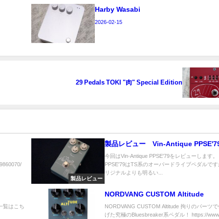
Harby Wasabi
2026-02-15
29 Pedals TOKI "肉" Special Edition
製品レビュー Vin-Antique PPSE'7
今回はVin-Antique PPSE'79をレビューします。
09860070/
PPSE'79はTS系のオーバードライブペダルで
リジナルよりも明るい...
製品レビュー
NORDVANG CUSTOM Altitude
商品一覧はこち
NORDVANG CUSTOM Altitude 拘りのパー
げた究極のBluesbreaker系ペダル！ https://www..