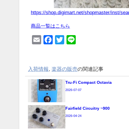
https://shop.digimart.net/shopmaster/inst/s
商品一覧はこちら
Email
Facebook
Twitter
Line
入荷情報
,
楽器の販売
の関連記事
Tru-Fi Compact Octavia
2026-07-07
Fairfield Circuitry ~900
2026-04-24