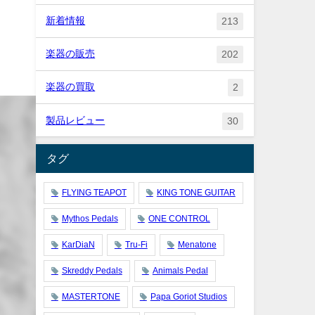
新着情報
213
楽器の販売
202
楽器の買取
2
製品レビュー
30
タグ
FLYING TEAPOT
KING TONE GUITAR
Mythos Pedals
ONE CONTROL
KarDiaN
Tru-Fi
Menatone
Skreddy Pedals
Animals Pedal
MASTERTONE
Papa Goriot Studios