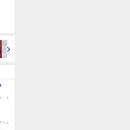
9
すが、オ
ツで作り上
..