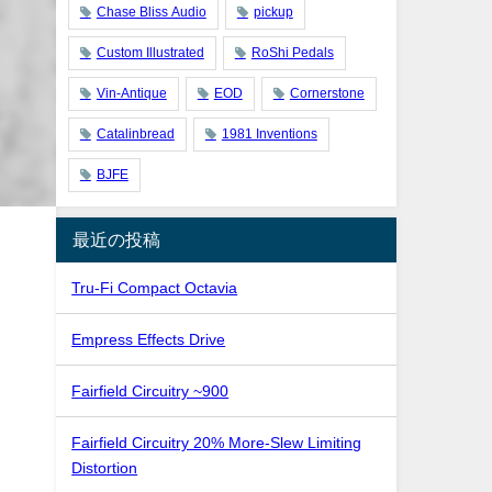
Chase Bliss Audio
pickup
Custom Illustrated
RoShi Pedals
Vin-Antique
EOD
Cornerstone
Catalinbread
1981 Inventions
BJFE
最近の投稿
Tru-Fi Compact Octavia
Empress Effects Drive
Fairfield Circuitry ~900
Fairfield Circuitry 20% More-Slew Limiting
Distortion