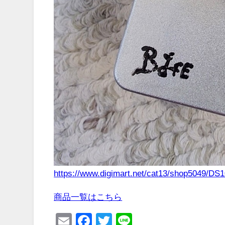
https://www.digimart.net/cat13/shop5049/DS
商品一覧はこちら
Email
Facebook
Twitter
Line