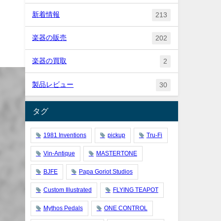
新着情報
213
楽器の販売
202
楽器の買取
2
製品レビュー
30
タグ
1981 Inventions
pickup
Tru-Fi
Vin-Antique
MASTERTONE
BJFE
Papa Goriot Studios
Custom Illustrated
FLYING TEAPOT
Mythos Pedals
ONE CONTROL