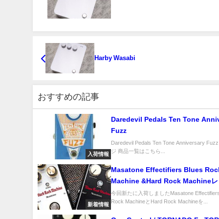
Harby Wasabi
おすすめの記事
Daredevil Pedals Ten Tone Anni
Fuzz
Daredevil Pedals Ten Tone Anniversary 
ジ 商品一覧はこちら...
入荷情報
Masatone Effectifiers Blues Rock
Machine &Hard Rock Machin
ー！
今回新たに入荷しましたMasatone Effectifiers
Rock MachineとHard Rock Machineを...
新着情報