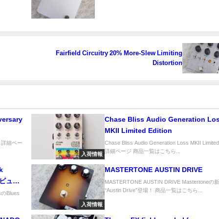
Fairfield Circuitry 20% More-Slew Limiting
Distortion
versary
Chase Bliss Audio Generation Lo
MKII Limited Edition
Fuzz 詳細ペー
Chase Bliss Audio Generation Loss MKII Limited
詳細ページ 商品一覧はこちら...
入荷情報
MASTERTONE AUSTIN DRIVE
eレビュ
MASTERTONE AUSTIN DRIVE Mastertoneの
“Austin Drive”登場！ 商品一覧はこちら...
のBlues
入荷情報