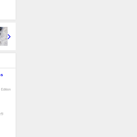
ss
 Edition
新作