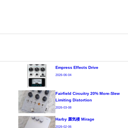
Empress Effects Drive
2026-06-04
Fairfield Circuitry 20% More-Slew
Limiting Distortion
2026-03-08
Harby 蜃気楼 Mirage
2026-02-06