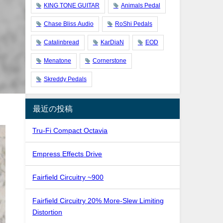
KING TONE GUITAR
Animals Pedal
Chase Bliss Audio
RoShi Pedals
Catalinbread
KarDiaN
EOD
Menatone
Cornerstone
Skreddy Pedals
最近の投稿
Tru-Fi Compact Octavia
Empress Effects Drive
Fairfield Circuitry ~900
Fairfield Circuitry 20% More-Slew Limiting
Distortion