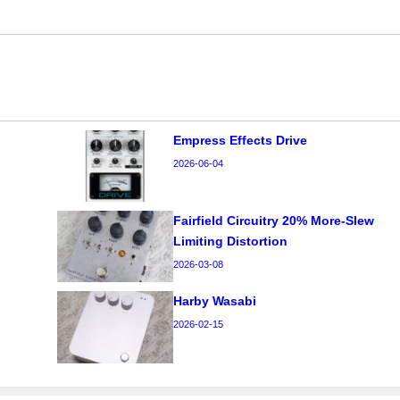
Empress Effects Drive
2026-06-04
Fairfield Circuitry 20% More-Slew
Limiting Distortion
2026-03-08
Harby Wasabi
2026-02-15