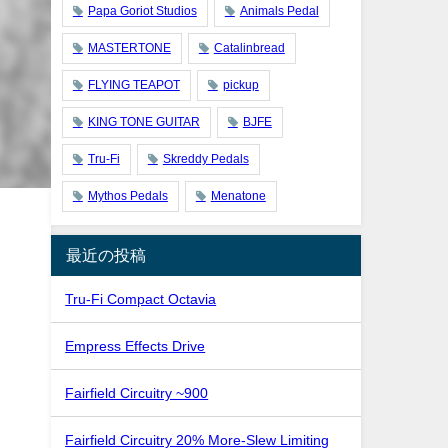
Papa Goriot Studios
Animals Pedal
MASTERTONE
Catalinbread
FLYING TEAPOT
pickup
KING TONE GUITAR
BJFE
Tru-Fi
Skreddy Pedals
Mythos Pedals
Menatone
最近の投稿
Tru-Fi Compact Octavia
Empress Effects Drive
Fairfield Circuitry ~900
Fairfield Circuitry 20% More-Slew Limiting