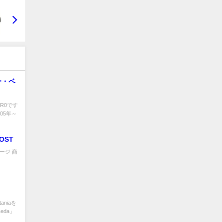
ー・ベ
R0です
05年～
OOST
細ページ 商
niaを
eda」