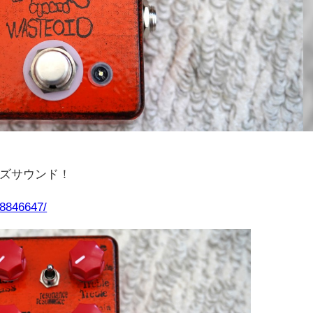
ズサウンド！
08846647/