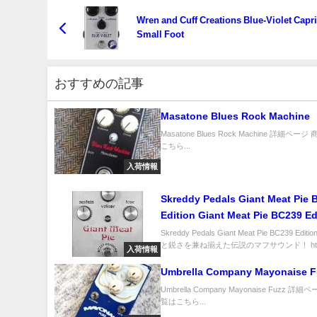
Wren and Cuff Creations Blue-Violet Caprid
Small Foot
おすすめの記事
Masatone Blues Rock Machine
Masatone Blues Rock Machine 詳細ペー
こちら...
入荷情報
Skreddy Pedals Giant Meat Pie 
Edition Giant Meat Pie BC239 Ed
Skreddy Pedals Giant Meat Pie BC239 Edi
と鋭さを兼ね揃えた伝説のマフサウンド！ ht.
入荷情報
Umbrella Company Mayonaise F
Umbrella Company Mayonaise Fuzz 詳
覧はこちら...