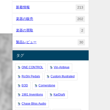
新着情報
213
楽器の販売
202
楽器の買取
2
製品レビュー
30
タグ
ONE CONTROL
Vin-Antique
RoShi Pedals
Custom Illustrated
EOD
Cornerstone
1981 Inventions
KarDiaN
Chase Bliss Audio