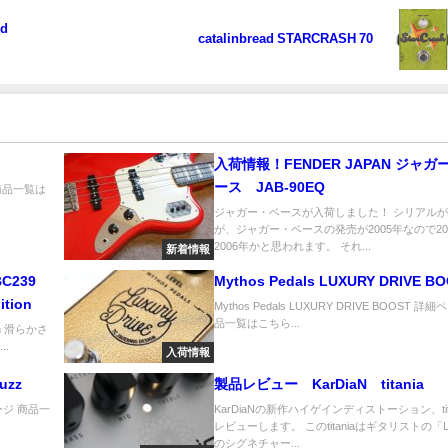
catalinbread STARCRASH 70
入荷情報！FENDER JAPAN ジャガ
ース JAB-90EQ
ジ 商品一覧は
ジャガー・ベースが入荷しました！ シリアルが
が、ジャガー・ベースの発売が2005年なので20
2006年かと思われます。 それ...
新着情報
BC239
Mythos Pedals LUXURY DRIVE B
ition
Mythos Pedals LUXURY DRIVE BOOST 詳
品一覧はこちら...
tion 滑らかさ
..
入荷情報
uzz
製品レビュー KarDiaN titania
細ページ 商品一
KarDiaNの新作ハイゲインディストーション、tita
レビューします。 このtitaniaはギタリストの「L
のシグネチャー...