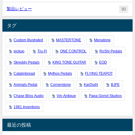
製品レビュー
30
タグ
Custom Illustrated
MASTERTONE
Menatone
pickup
Tru-Fi
ONE CONTROL
RoShi Pedals
Skreddy Pedals
KING TONE GUITAR
EOD
Catalinbread
Mythos Pedals
FLYING TEAPOT
Animals Pedal
Cornerstone
KarDiaN
BJFE
Chase Bliss Audio
Vin-Antique
Papa Goriot Studios
1981 Inventions
最近の投稿