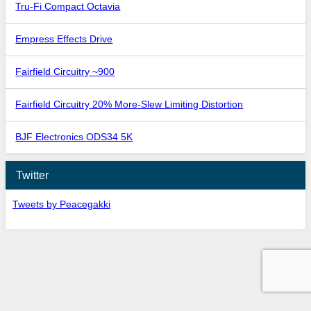
Tru-Fi Compact Octavia
Empress Effects Drive
Fairfield Circuitry ~900
Fairfield Circuitry 20% More-Slew Limiting Distortion
BJF Electronics ODS34 5K
Twitter
Tweets by Peacegakki