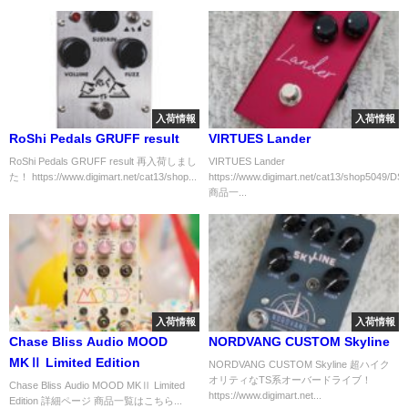
入荷情報
入荷情報
RoShi Pedals GRUFF result
VIRTUES Lander
RoShi Pedals GRUFF result 再入荷しまし
VIRTUES Lander
た！ https://www.digimart.net/cat13/shop...
https://www.digimart.net/cat13/shop5049/DS
商品一...
入荷情報
入荷情報
Chase Bliss Audio MOOD
NORDVANG CUSTOM Skyline
MKⅡ Limited Edition
NORDVANG CUSTOM Skyline 超ハイク
オリティなTS系オーバードライブ！
Chase Bliss Audio MOOD MKⅡ Limited
https://www.digimart.net...
Edition 詳細ページ 商品一覧はこちら...