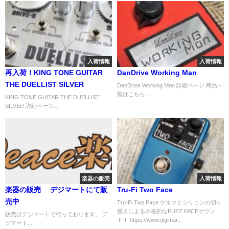
入荷情報
入荷情報
再入荷！KING TONE GUITAR
DanDrive Working Man
THE DUELLIST SILVER
DanDrive Working Man 詳細ページ 商品一
覧はこちら...
KING TONE GUITAR THE DUELLIST
SILVER 詳細ページ...
楽器の販売
入荷情報
楽器の販売 デジマートにて販
Tru-Fi Two Face
売中
Tru-Fi Two Face ゲルマとシリコンの切り
替えによる本格的なFUZZ FACEサウン
販売はデジマートで行っております。 デ
ド！ https://www.digimar...
ジマート...