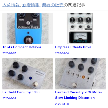
入荷情報
,
新着情報
,
楽器の販売
の関連記事
Tru-Fi Compact Octavia
Empress Effects Drive
2026-07-07
2026-06-04
Fairfield Circuitry ~900
Fairfield Circuitry 20% More-
Slew Limiting Distortion
2026-04-24
2026-03-08