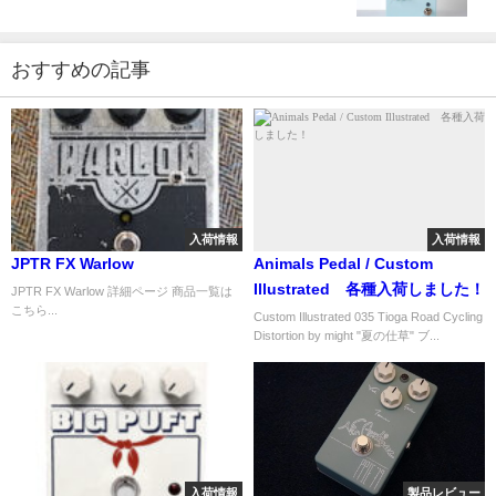
おすすめの記事
入荷情報
入荷情報
JPTR FX Warlow
Animals Pedal / Custom
Illustrated 各種入荷しました！
JPTR FX Warlow 詳細ページ 商品一覧は
こちら...
Custom Illustrated 035 Tioga Road Cycling
Distortion by might "夏の仕草" ブ...
入荷情報
製品レビュー