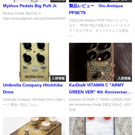
Mythos Pedals Big Puft Jr.
製品レビュー Vin-Antique
PPSE'79
Mythos Pedals Big Puft Jr.
https://www.digimart.net/cat13/shop5049/DS1...
今回はVin-Antique PPSE'79をレビューし
ます。 PPSE'79はTS系のオーバードライ
ブペダルですが、オリジナルよりも明る
い...
入荷情報
入荷情報
Umbrella Company Hitchhike
KarDiaN VITAMIN C "ARMY
Drive
GREEN VER" 4th Anniversary
Pedal【限定100台】
Umbrella Company Hitchhike Drive 詳細ペ
KarDiaN VITAMIN C "ARMY GREEN VER"
ージ 商品一覧はこちら...
4th Anniversary Pedal【限定100台】 9月3
日発...