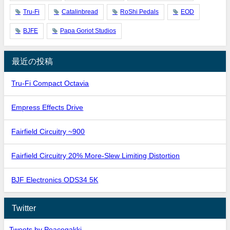
Tru-Fi
Catalinbread
RoShi Pedals
EOD
BJFE
Papa Goriot Studios
最近の投稿
Tru-Fi Compact Octavia
Empress Effects Drive
Fairfield Circuitry ~900
Fairfield Circuitry 20% More-Slew Limiting Distortion
BJF Electronics ODS34 5K
Twitter
Tweets by Peacegakki