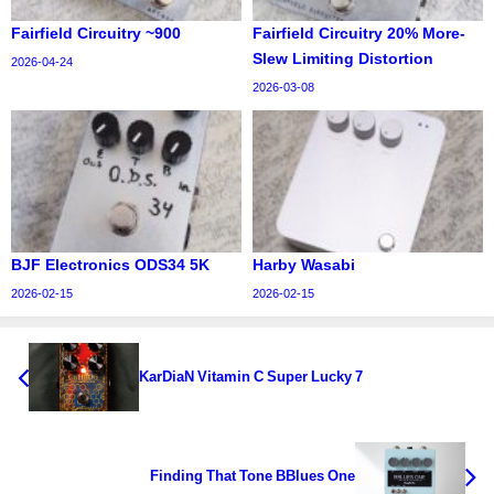
Fairfield Circuitry ~900
Fairfield Circuitry 20% More-
Slew Limiting Distortion
2026-04-24
2026-03-08
BJF Electronics ODS34 5K
Harby Wasabi
2026-02-15
2026-02-15
KarDiaN Vitamin C Super Lucky 7
Finding That Tone BBlues One