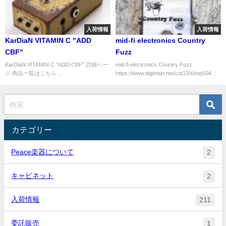
入荷情報
入荷情報
KarDiaN VITAMIN C "ADD
mid-fi electronics Country
CBF"
Fuzz
KarDiaN VITAMIN C "ADD CBF" 詳細ペー
mid-fi electronics Country Fuzz
ジ 商品一覧はこちら...
https://www.digimart.net/cat13/shop504...
カテゴリー
Peace楽器について
2
キャビネット
2
入荷情報
211
委託販売
1