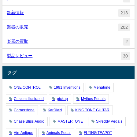
新着情報
213
楽器の販売
202
楽器の買取
2
製品レビュー
30
タグ
ONE CONTROL
1981 Inventions
Menatone
Custom Illustrated
pickup
Mythos Pedals
Cornerstone
KarDiaN
KING TONE GUITAR
Chase Bliss Audio
MASTERTONE
Skreddy Pedals
Vin-Antique
Animals Pedal
FLYING TEAPOT