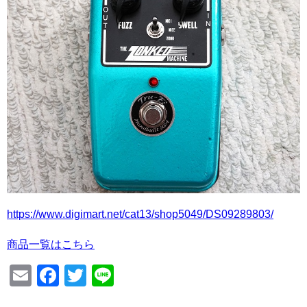
https://www.digimart.net/cat13/shop5049/DS09289803/
商品一覧はこちら
Email
Facebook
Twitter
Line