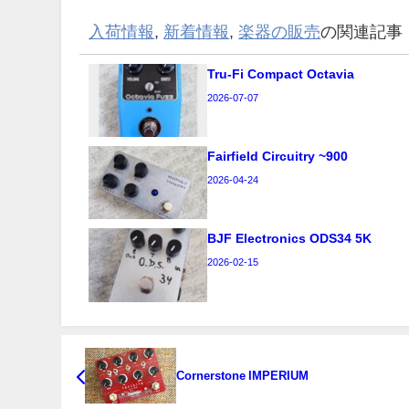
入荷情報
,
新着情報
,
楽器の販売
の関連記事
Tru-Fi Compact Octavia
2026-07-07
Fairfield Circuitry ~900
2026-04-24
BJF Electronics ODS34 5K
2026-02-15
Cornerstone IMPERIUM