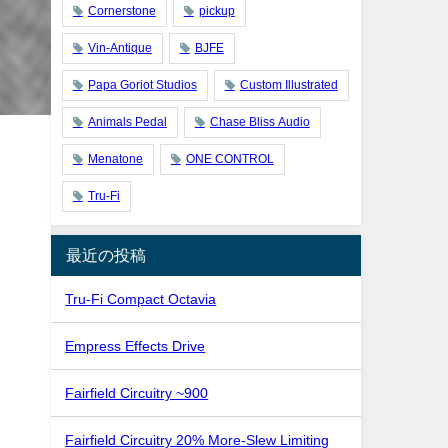
Cornerstone
pickup
Vin-Antique
BJFE
Papa Goriot Studios
Custom Illustrated
Animals Pedal
Chase Bliss Audio
Menatone
ONE CONTROL
Tru-Fi
最近の投稿
Tru-Fi Compact Octavia
Empress Effects Drive
Fairfield Circuitry ~900
Fairfield Circuitry 20% More-Slew Limiting