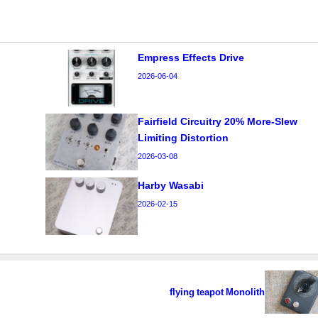
Empress Effects Drive
2026-06-04
Fairfield Circuitry 20% More-Slew
Limiting Distortion
2026-03-08
Harby Wasabi
2026-02-15
flying teapot Monolith