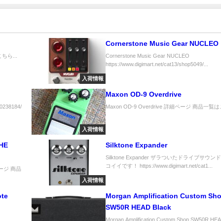
Cornerstone Music Gear NUCLEO
ちら...
Cornerstone Music Gear NUCLEO
https://www.digimart.net/cat13/shop5049/...
入荷情報
Maxon OD-9 Overdrive
10238184/
Maxon OD-9 Overdrive 詳細ページ 商品一覧は
入荷情報
HE
Silktone Expander
Silktone Expander ザラついたドライブサウ
コイイです！ https://www.digimart.net/cat1...
細ページ 商品
入荷情報
ote
Morgan Amplification Custom Sh
SW50R HEAD Black
Morgan Amplification Custom Shop SW50R HEA