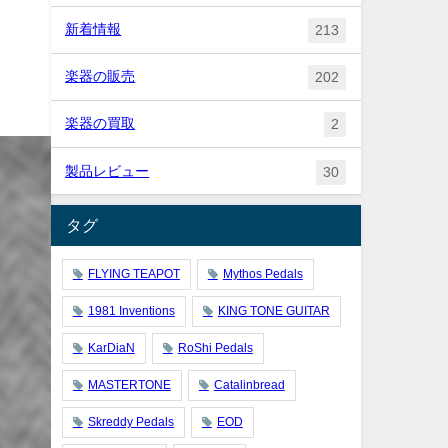
新着情報
213
楽器の販売
202
楽器の買取
2
製品レビュー
30
タグ
FLYING TEAPOT
Mythos Pedals
1981 Inventions
KING TONE GUITAR
KarDiaN
RoShi Pedals
MASTERTONE
Catalinbread
Skreddy Pedals
EOD