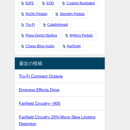
BJFE
EOD
Custom Illustrated
RoShi Pedals
Skreddy Pedals
Tru-Fi
Catalinbread
Papa Goriot Studios
Mythos Pedals
Chase Bliss Audio
KarDiaN
最近の投稿
Tru-Fi Compact Octavia
Empress Effects Drive
Fairfield Circuitry ~900
Fairfield Circuitry 20% More-Slew Limiting
Distortion