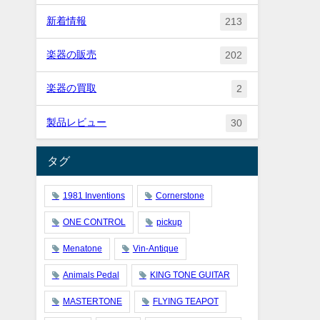
新着情報
213
楽器の販売
202
楽器の買取
2
製品レビュー
30
タグ
1981 Inventions
Cornerstone
ONE CONTROL
pickup
Menatone
Vin-Antique
Animals Pedal
KING TONE GUITAR
MASTERTONE
FLYING TEAPOT