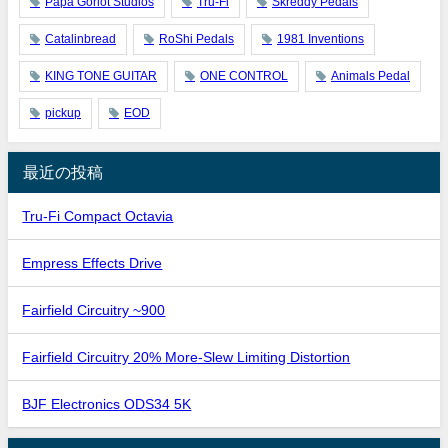
Papa Goriot Studios
Tru-Fi
Skreddy Pedals
Catalinbread
RoShi Pedals
1981 Inventions
KING TONE GUITAR
ONE CONTROL
Animals Pedal
pickup
EOD
最近の投稿
Tru-Fi Compact Octavia
Empress Effects Drive
Fairfield Circuitry ~900
Fairfield Circuitry 20% More-Slew Limiting Distortion
BJF Electronics ODS34 5K