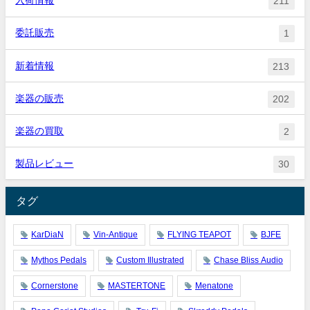
入荷情報
211
委託販売
1
新着情報
213
楽器の販売
202
楽器の買取
2
製品レビュー
30
タグ
KarDiaN
Vin-Antique
FLYING TEAPOT
BJFE
Mythos Pedals
Custom Illustrated
Chase Bliss Audio
Cornerstone
MASTERTONE
Menatone