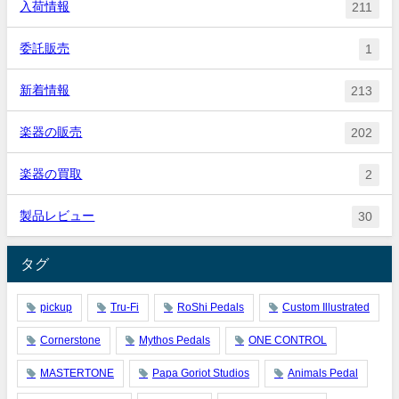
入荷情報
211
委託販売
1
新着情報
213
楽器の販売
202
楽器の買取
2
製品レビュー
30
タグ
pickup
Tru-Fi
RoShi Pedals
Custom Illustrated
Cornerstone
Mythos Pedals
ONE CONTROL
MASTERTONE
Papa Goriot Studios
Animals Pedal