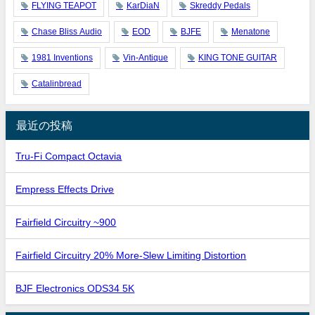
FLYING TEAPOT
KarDiaN
Skreddy Pedals
Chase Bliss Audio
EOD
BJFE
Menatone
1981 Inventions
Vin-Antique
KING TONE GUITAR
Catalinbread
最近の投稿
Tru-Fi Compact Octavia
Empress Effects Drive
Fairfield Circuitry ~900
Fairfield Circuitry 20% More-Slew Limiting Distortion
BJF Electronics ODS34 5K