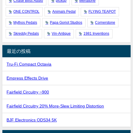
Chase Bliss Audio
pickup
Menatone
ONE CONTROL
Animals Pedal
FLYING TEAPOT
Mythos Pedals
Papa Goriot Studios
Cornerstone
Skreddy Pedals
Vin-Antique
1981 Inventions
最近の投稿
Tru-Fi Compact Octavia
Empress Effects Drive
Fairfield Circuitry ~900
Fairfield Circuitry 20% More-Slew Limiting Distortion
BJF Electronics ODS34 5K