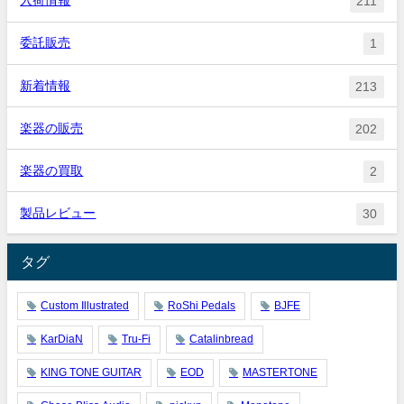
入荷情報
211
委託販売
1
新着情報
213
楽器の販売
202
楽器の買取
2
製品レビュー
30
タグ
Custom Illustrated
RoShi Pedals
BJFE
KarDiaN
Tru-Fi
Catalinbread
KING TONE GUITAR
EOD
MASTERTONE