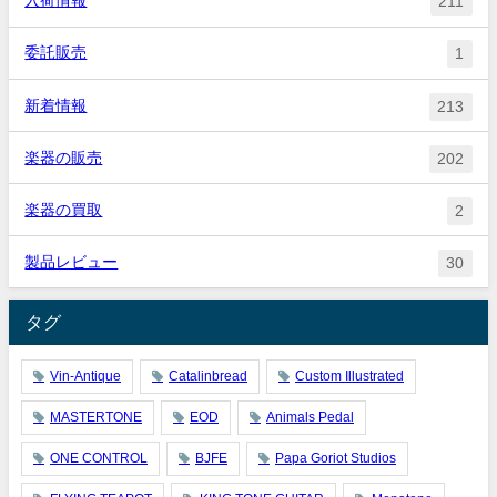
入荷情報
211
委託販売
1
新着情報
213
楽器の販売
202
楽器の買取
2
製品レビュー
30
タグ
Vin-Antique
Catalinbread
Custom Illustrated
MASTERTONE
EOD
Animals Pedal
ONE CONTROL
BJFE
Papa Goriot Studios