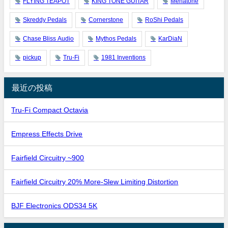
FLYING TEAPOT
KING TONE GUITAR
Menatone
Skreddy Pedals
Cornerstone
RoShi Pedals
Chase Bliss Audio
Mythos Pedals
KarDiaN
pickup
Tru-Fi
1981 Inventions
最近の投稿
Tru-Fi Compact Octavia
Empress Effects Drive
Fairfield Circuitry ~900
Fairfield Circuitry 20% More-Slew Limiting Distortion
BJF Electronics ODS34 5K