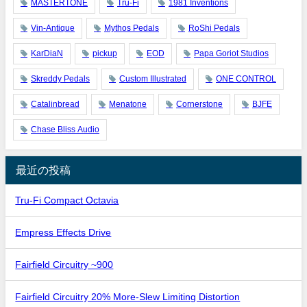
MASTERTONE
Tru-Fi
1981 Inventions
Vin-Antique
Mythos Pedals
RoShi Pedals
KarDiaN
pickup
EOD
Papa Goriot Studios
Skreddy Pedals
Custom Illustrated
ONE CONTROL
Catalinbread
Menatone
Cornerstone
BJFE
Chase Bliss Audio
最近の投稿
Tru-Fi Compact Octavia
Empress Effects Drive
Fairfield Circuitry ~900
Fairfield Circuitry 20% More-Slew Limiting Distortion