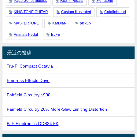
Papa Goriot Studios
RoShi Pedals
Menatone
KING TONE GUITAR
Custom Illustrated
Catalinbread
MASTERTONE
KarDiaN
pickup
Animals Pedal
BJFE
最近の投稿
Tru-Fi Compact Octavia
Empress Effects Drive
Fairfield Circuitry ~900
Fairfield Circuitry 20% More-Slew Limiting Distortion
BJF Electronics ODS34 5K