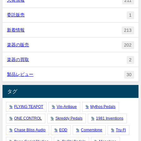
入荷情報
211
委託販売
1
新着情報
213
楽器の販売
202
楽器の買取
2
製品レビュー
30
タグ
FLYING TEAPOT
Vin-Antique
Mythos Pedals
ONE CONTROL
Skreddy Pedals
1981 Inventions
Chase Bliss Audio
EOD
Cornerstone
Tru-Fi