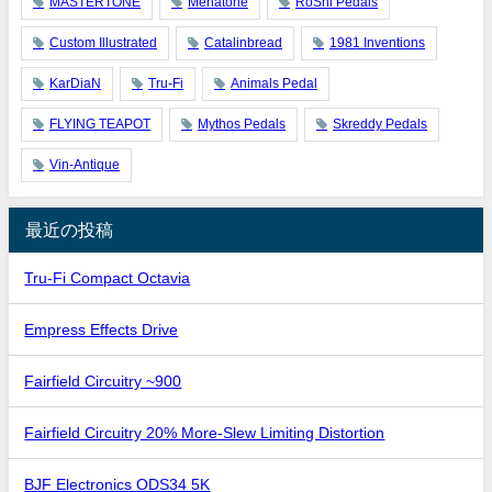
MASTERTONE
Menatone
RoShi Pedals
Custom Illustrated
Catalinbread
1981 Inventions
KarDiaN
Tru-Fi
Animals Pedal
FLYING TEAPOT
Mythos Pedals
Skreddy Pedals
Vin-Antique
最近の投稿
Tru-Fi Compact Octavia
Empress Effects Drive
Fairfield Circuitry ~900
Fairfield Circuitry 20% More-Slew Limiting Distortion
BJF Electronics ODS34 5K