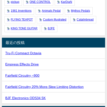
pickup
ONE CONTROL
KarDiaN
1981 Inventions
Animals Pedal
Mythos Pedals
FLYING TEAPOT
Custom Illustrated
Catalinbread
KING TONE GUITAR
BJFE
最近の投稿
Tru-Fi Compact Octavia
Empress Effects Drive
Fairfield Circuitry ~900
Fairfield Circuitry 20% More-Slew Limiting Distortion
BJF Electronics ODS34 5K