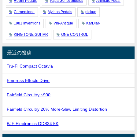
RoShi Pedals
Papa Goriot Studios
Animals Pedal
Cornerstone
Mythos Pedals
pickup
1981 Inventions
Vin-Antique
KarDiaN
KING TONE GUITAR
ONE CONTROL
最近の投稿
Tru-Fi Compact Octavia
Empress Effects Drive
Fairfield Circuitry ~900
Fairfield Circuitry 20% More-Slew Limiting Distortion
BJF Electronics ODS34 5K