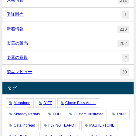
入荷情報
211
委託販売
1
新着情報
213
楽器の販売
202
楽器の買取
2
製品レビュー
30
タグ
Menatone
BJFE
Chase Bliss Audio
Skreddy Pedals
EOD
Custom Illustrated
Tru-Fi
Catalinbread
FLYING TEAPOT
MASTERTONE