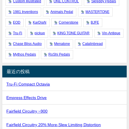
Custom Illustrated
ONE CONTROL
Skreddy Pedals
1981 Inventions
Animals Pedal
MASTERTONE
EOD
KarDiaN
Cornerstone
BJFE
Tru-Fi
pickup
KING TONE GUITAR
Vin-Antique
Chase Bliss Audio
Menatone
Catalinbread
Mythos Pedals
RoShi Pedals
最近の投稿
Tru-Fi Compact Octavia
Empress Effects Drive
Fairfield Circuitry ~900
Fairfield Circuitry 20% More-Slew Limiting Distortion