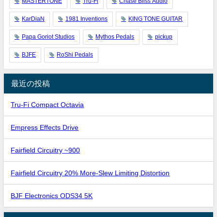
MASTERTONE
Tru-Fi
Chase Bliss Audio
KarDiaN
1981 Inventions
KING TONE GUITAR
Papa Goriot Studios
Mythos Pedals
pickup
BJFE
RoShi Pedals
最近の投稿
Tru-Fi Compact Octavia
Empress Effects Drive
Fairfield Circuitry ~900
Fairfield Circuitry 20% More-Slew Limiting Distortion
BJF Electronics ODS34 5K