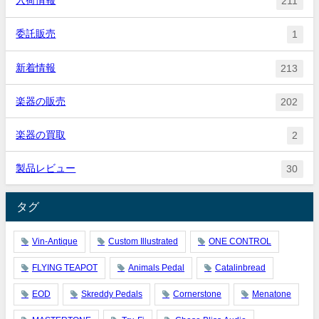
入荷情報
211
委託販売
1
新着情報
213
楽器の販売
202
楽器の買取
2
製品レビュー
30
タグ
Vin-Antique
Custom Illustrated
ONE CONTROL
FLYING TEAPOT
Animals Pedal
Catalinbread
EOD
Skreddy Pedals
Cornerstone
Menatone