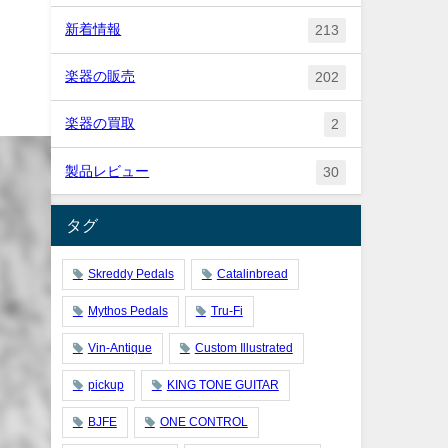
新着情報
213
楽器の販売
202
楽器の買取
2
製品レビュー
30
タグ
Skreddy Pedals
Catalinbread
Mythos Pedals
Tru-Fi
Vin-Antique
Custom Illustrated
pickup
KING TONE GUITAR
BJFE
ONE CONTROL