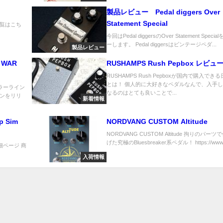
製品レビュー Pedal diggers Over
Statement Special
品一覧はこち
今回はPedal diggersのOver Statement Speci
ーします。 Pedal diggersはビンテージペダ...
製品レビュー
Z WAR
RUSHAMPS Rush Pepbox レビュ
RUSHAMPS Rush Pepboxが国内で購入でき
とは！ 個人的に大好きなペダルなんで、入手
ギュラーライン
なるのはとても良いことで...
ンをリリ
新着情報
p Sim
NORDVANG CUSTOM Altitude
NORDVANG CUSTOM Altitude 拘りのパー
げた究極のBluesbreaker系ペダル！ https://www..
2 詳細ページ 商
入荷情報