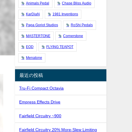
Animals Pedal
Chase Bliss Audio
KarDiaN
1981 Inventions
Papa Goriot Studios
RoShi Pedals
MASTERTONE
Cornerstone
EOD
FLYING TEAPOT
Menatone
最近の投稿
Tru-Fi Compact Octavia
Empress Effects Drive
Fairfield Circuitry ~900
Fairfield Circuitry 20% More-Slew Limiting