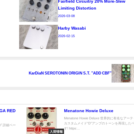
Fairfield Circuitry 20% More-Slew
Limiting Distortion
2026-03-08
Harby Wasabi
2026-02-15
KarDiaN SEROTONIN ORIGIN S.T. "ADD CBF"
A RED
Menatone Howie Deluxe
Menatone Howie Deluxe 世界的に有名なアー
カスタムメイド“D”アンプのトーンを再現した
ノブ 詳細ペー
す! https:...
入荷情報