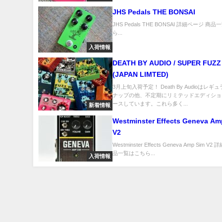
JHS Pedals THE BONSAI
JHS Pedals THE BONSAI 詳細ページ 商
ら...
入荷情報
DEATH BY AUDIO / SUPER FUZ
(JAPAN LIMTED)
3月上旬入荷予定！ Death By Audioはレ
ナップの他、不定期にリミテッドエディショ
ースしています。これら多く...
新着情報
Westminster Effects Geneva Am
V2
Westminster Effects Geneva Amp Sim V
品一覧はこちら...
入荷情報