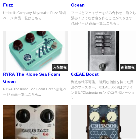
Fuzz
Ocean
Umbrella Company Mayonaise Fuzz 詳細
ファズとフェイザーを組み合わせ、泡立ち
ページ 商品一覧はこちら...
渦巻くような音色を作ることができます！
詳細ページ 商品一覧はこちら...
入荷情報
新着情報
RYRA The Klone Sea Foam
0xEAE Boost
Green
到底破壊不可能。 強烈な個性を持った異
形のブースター。 0xEAE Boostはデザイ
RYRA The Klone Sea Foam Green 詳細ペ
ン集団"Obstructures"とのコラボレーショ
ージ 商品一覧はこちら...
ン...