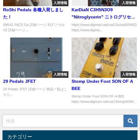
入荷情報
入荷情報
RoShi Pedals 各種入荷しまし
KarDiaN C3H5N3O9
た！
"Nitroglycerin" ニトログリセリ
ン
SMUG FACE Ge 詳細ページ ELFファzz
https://www.digimart.net/cat13/shop5049/DS
V2 詳細ページ...
https://www.digima...
入荷情報
入荷情報
29 Pedals JFET
Stomp Under Foot SON OF A
BEE
29 Pedals JFET 詳細ページ 商品一覧はこ
ちら...
Stomp Under Foot SON OF A BEE
https://www.digimart.net/cat13/shop5049/...
カテゴリー