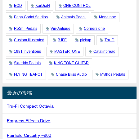
EOD
KarDiaN
ONE CONTROL
Papa Goriot Studios
Animals Pedal
Menatone
RoShi Pedals
Vin-Antique
Cornerstone
Custom Illustrated
BJFE
pickup
Tru-Fi
1981 Inventions
MASTERTONE
Catalinbread
Skreddy Pedals
KING TONE GUITAR
FLYING TEAPOT
Chase Bliss Audio
Mythos Pedals
最近の投稿
Tru-Fi Compact Octavia
Empress Effects Drive
Fairfield Circuitry ~900