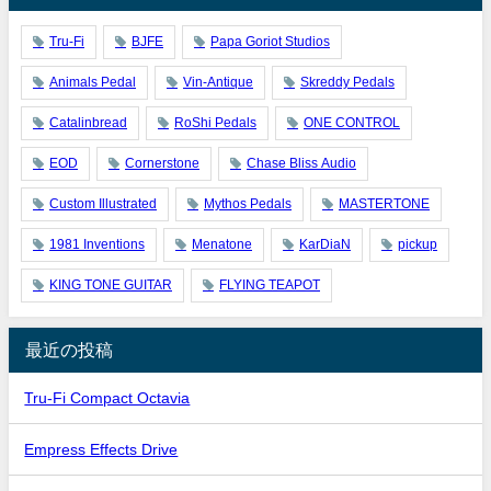
Tru-Fi
BJFE
Papa Goriot Studios
Animals Pedal
Vin-Antique
Skreddy Pedals
Catalinbread
RoShi Pedals
ONE CONTROL
EOD
Cornerstone
Chase Bliss Audio
Custom Illustrated
Mythos Pedals
MASTERTONE
1981 Inventions
Menatone
KarDiaN
pickup
KING TONE GUITAR
FLYING TEAPOT
最近の投稿
Tru-Fi Compact Octavia
Empress Effects Drive