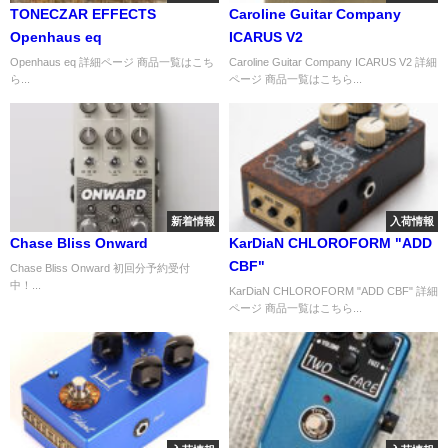
TONECZAR EFFECTS
Caroline Guitar Company
Openhaus eq
ICARUS V2
Openhaus eq 詳細ページ 商品一覧はこち
Caroline Guitar Company ICARUS V2 詳細
ら...
ページ 商品一覧はこちら...
新着情報
入荷情報
Chase Bliss Onward
KarDiaN CHLOROFORM "ADD
CBF"
Chase Bliss Onward 初回分予約受付
中！...
KarDiaN CHLOROFORM "ADD CBF" 詳細
ページ 商品一覧はこちら...