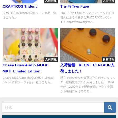
入荷情報
入荷情報
CRAFTROS Trident
Tru-Fi Two Face
CRAFTROS Trident 詳細ページ 商品一覧
Tru-Fi Two Face ゲルマとシリコンの切り
はこちら...
替えによる本格的なFUZZ FACEサウン
ド！ https://www.digimar...
入荷情報
新着情報
Chase Bliss Audio MOOD
入荷情報 KLON CENTAUR入
MKⅡ Limited Edition
荷しました！
Chase Bliss Audio MOOD MKⅡ Limited
現在ではなかなか貴重な存在のケンタウル
Edition 詳細ページ 商品一覧はこちら...
ス 絵柄無モデルが入荷しました！ 1994
年から2009年まで製造が続いた中で中期
から後期にかけてのモ...