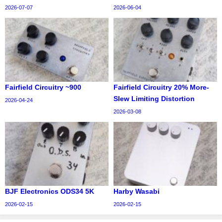
2026-07-07
2026-06-04
Fairfield Circuitry ~900
Fairfield Circuitry 20% More-
Slew Limiting Distortion
2026-04-24
2026-03-08
BJF Electronics ODS34 5K
Harby Wasabi
2026-02-15
2026-02-15