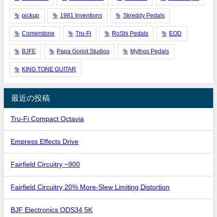
pickup
1981 Inventions
Skreddy Pedals
Cornerstone
Tru-Fi
RoShi Pedals
EOD
BJFE
Papa Goriot Studios
Mythos Pedals
KING TONE GUITAR
最近の投稿
Tru-Fi Compact Octavia
Empress Effects Drive
Fairfield Circuitry ~900
Fairfield Circuitry 20% More-Slew Limiting Distortion
BJF Electronics ODS34 5K