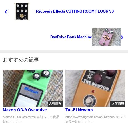
Recovery Effects CUTTING ROOM FLOOR V3
DanDrive Bonk Machine
おすすめの記事
入荷情報
入荷情報
Maxon OD-9 Overdrive
Tru-Fi Newton
Maxon OD-9 Overdrive 詳細ページ 商品一
https://www.digimart.net/cat13/shop5049/DS
覧はこちら...
商品一覧はこちら...