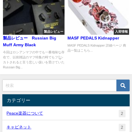
製品レビュー
入荷情報
製品レビュー Russian Big
MASF PEDALS Kidnapper
Muff Army Black
MASF PEDALS Kidnapper 詳細ページ 商
品一覧はこちら...
今回はロシアンマフの中でも一番地味な存
在で、以前雑誌のマフ特集の時でもフル̪̪シ
カトされると言う悲しい扱いを受けていた
Russian Big...
カテゴリー
Peace楽器について
2
キャビネット
2