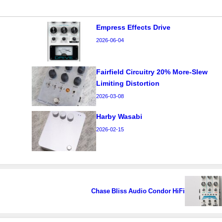
Empress Effects Drive
2026-06-04
Fairfield Circuitry 20% More-Slew
Limiting Distortion
2026-03-08
Harby Wasabi
2026-02-15
Chase Bliss Audio Condor HiFi