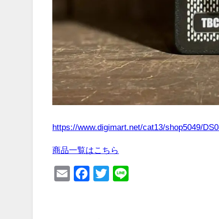
https://www.digimart.net/cat13/shop5049/DS
商品一覧はこちら
Email
Facebook
Twitter
Line