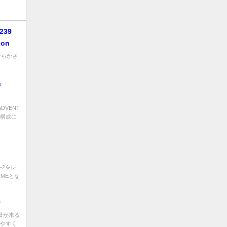
C239
ion
on 滑らかさ
s
ADVENT
路構成に
D-2をレ
UMEとな
ー
る日が来る
しやすく