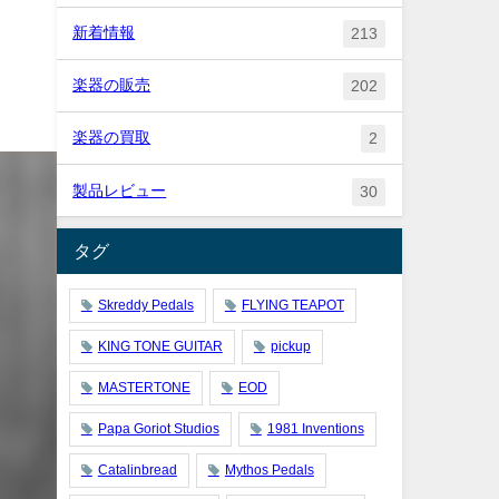
新着情報
213
楽器の販売
202
楽器の買取
2
製品レビュー
30
タグ
Skreddy Pedals
FLYING TEAPOT
KING TONE GUITAR
pickup
MASTERTONE
EOD
Papa Goriot Studios
1981 Inventions
Catalinbread
Mythos Pedals