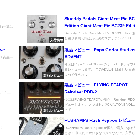
Skreddy Pedals Giant Meat Pie B
Edition Giant Meat Pie BC239 Edit
ジ 商品一覧は
Skreddy Pedals Giant Meat Pie BC239 Editi
と鋭さを兼ね揃えた伝説のマフサウンド！ ht...
入荷情報
ive
製品レビュー Papa Goriot Studio
ADVENT
ページ 商品一
今回はPapa Goriot Studiosのオーバードライブ
をレビューします。 このADVENTは新しい回
よって作られ...
製品レビュー
製品レビュー FLYING TEAPOT
Reindeer RDD-2
ちら...
今回はFLYING TEAPOTの新作、Reindeer RD
ビューします。 ノブは3つでGAIN,TONE,VOL
って...
製品レビュー
RUSHAMPS Rush Pepbox レビュ
...
RUSHAMPS Rush Pepboxが国内で購入でき
とは！ 個人的に大好きなペダルなんで、入手