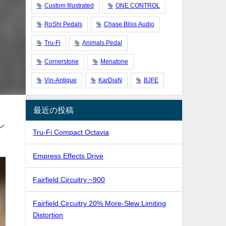
Custom Illustrated
ONE CONTROL
RoShi Pedals
Chase Bliss Audio
Tru-Fi
Animals Pedal
Cornerstone
Menatone
Vin-Antique
KarDiaN
BJFE
最近の投稿
ン
Tru-Fi Compact Octavia
Empress Effects Drive
Fairfield Circuitry ~900
Fairfield Circuitry 20% More-Slew Limiting
Distortion