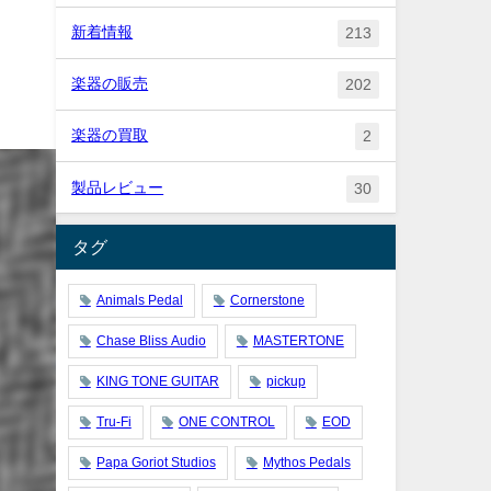
新着情報
213
楽器の販売
202
楽器の買取
2
製品レビュー
30
タグ
Animals Pedal
Cornerstone
Chase Bliss Audio
MASTERTONE
KING TONE GUITAR
pickup
Tru-Fi
ONE CONTROL
EOD
Papa Goriot Studios
Mythos Pedals