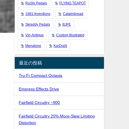
RoShi Pedals
FLYING TEAPOT
1981 Inventions
Catalinbread
Skreddy Pedals
BJFE
Vin-Antique
Custom Illustrated
Menatone
KarDiaN
最近の投稿
Tru-Fi Compact Octavia
Empress Effects Drive
Fairfield Circuitry ~900
Fairfield Circuitry 20% More-Slew Limiting
Distortion