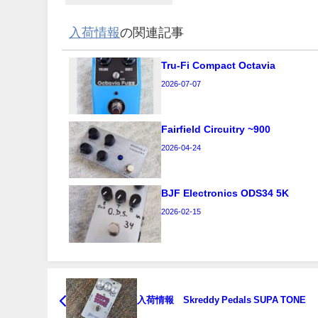
入荷情報
の関連記事
Tru-Fi Compact Octavia
2026-07-07
Fairfield Circuitry ~900
2026-04-24
BJF Electronics ODS34 5K
2026-02-15
入荷情報 Skreddy Pedals SUPA TONE