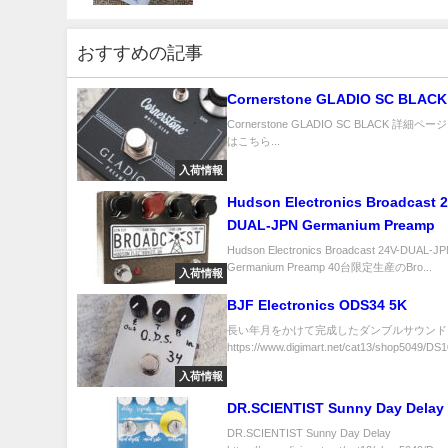
おすすめの記事
Cornerstone GLADIO SC BLACK
Cornerstone GLADIO SC BLACK 詳細ペ
はこちら...
入荷情報
Hudson Electronics Broadcast 2
DUAL-JPN Germanium Preamp
Hudson Electronics Broadcast 24V-DUAL-J
Germanium Preamp 40台限定生産のBro...
入荷情報
BJF Electronics ODS34 5K
長い年月をかけて完成したダンブルサウンド
https://www.digimart.net/cat13/shop5049/DS1
入荷情報
DR.SCIENTIST Sunny Day Delay
DR.SCIENTIST Sunny Day Delay