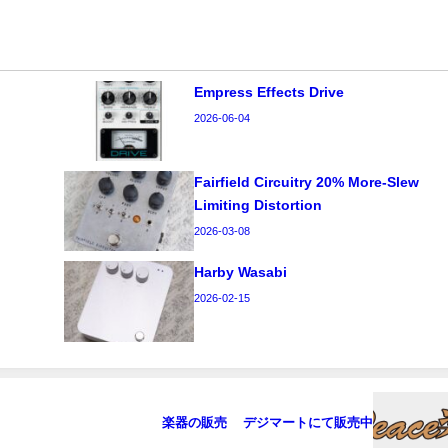
Empress Effects Drive
2026-06-04
Fairfield Circuitry 20% More-Slew
Limiting Distortion
2026-03-08
Harby Wasabi
2026-02-15
楽器の販売 デジマートにて販売中