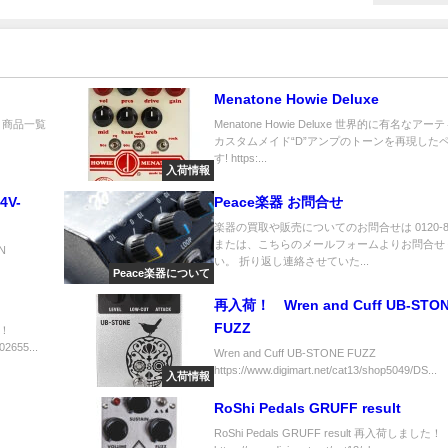
Menatone Howie Deluxe
ージ 商品一覧
Menatone Howie Deluxe 世界的に有名なアー
カスタムメイド“D”アンプのトーンを再現した
す! https:...
入荷情報
4V-
Peace楽器 お問合せ
楽器の買取や販売についてのお問合せは 0120-83
または、こちらのメールフォームよりお問合せ
PN
い。 折り返し連絡させていた...
Peace楽器について
再入荷！ Wren and Cuff UB-STONE
FUZZ
！
02655...
Wren and Cuff UB-STONE FUZZ
https://www.digimart.net/cat13/shop5049/DS...
入荷情報
RoShi Pedals GRUFF result
RoShi Pedals GRUFF result 再入荷しました！