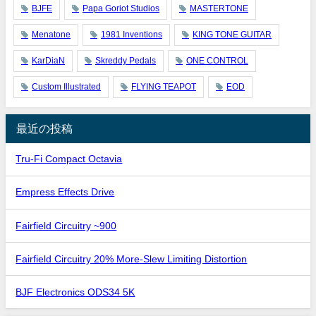
BJFE
Papa Goriot Studios
MASTERTONE
Menatone
1981 Inventions
KING TONE GUITAR
KarDiaN
Skreddy Pedals
ONE CONTROL
Custom Illustrated
FLYING TEAPOT
EOD
最近の投稿
Tru-Fi Compact Octavia
Empress Effects Drive
Fairfield Circuitry ~900
Fairfield Circuitry 20% More-Slew Limiting Distortion
BJF Electronics ODS34 5K