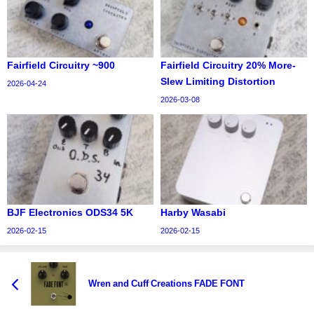
Fairfield Circuitry ~900
Fairfield Circuitry 20% More-
Slew Limiting Distortion
2026-04-24
2026-03-08
BJF Electronics ODS34 5K
Harby Wasabi
2026-02-15
2026-02-15
Wren and Cuff Creations FADE FONT