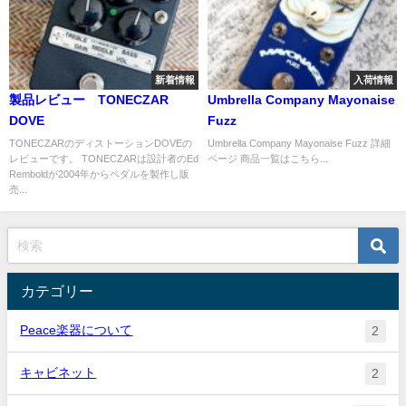
新着情報
入荷情報
製品レビュー TONECZAR
Umbrella Company Mayonaise
DOVE
Fuzz
TONECZARのディストーションDOVEの
Umbrella Company Mayonaise Fuzz 詳細
レビューです。 TONECZARは設計者のEd
ページ 商品一覧はこちら...
Remboldが2004年からペダルを製作し販
売...
カテゴリー
Peace楽器について
2
キャビネット
2