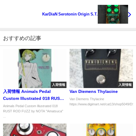
KarDiaN Serotonin Origin S.T.
おすすめの記事
入荷情報
入荷情報
入荷情報 Animals Pedal
Van Diemens Thylacine
Custom Illustrated 018 RUST
Van Diemens Thylacine
https://www.digimart.net/cat13/shop5049/DS0
ROD FUZZ by NOTA
Animals Pedal Custom Illustrated 018
RUST ROD FUZZ by NOTA "Amatsuca"
"Amatsuca"
...