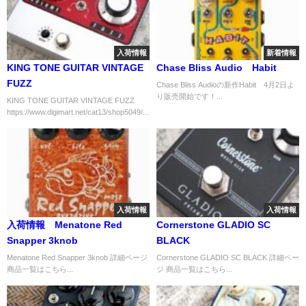
入荷情報
新着情報
KING TONE GUITAR VINTAGE
Chase Bliss Audio Habit
FUZZ
Chase Bliss Audioの新作Habit 4月2日よ
り販売開始です！...
KING TONE GUITAR VINTAGE FUZZ
https://www.digimart.net/cat13/shop5049/...
入荷情報
入荷情報
入荷情報 Menatone Red
Cornerstone GLADIO SC
Snapper 3knob
BLACK
Menatone Red Snapper 3knob 詳細ページ
Cornerstone GLADIO SC BLACK 詳細ペー
商品一覧はこちら...
ジ 商品一覧はこちら...