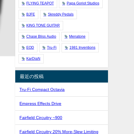
FLYING TEAPOT
Papa Goriot Studios
BJFE
Skreddy Pedals
KING TONE GUITAR
Chase Bliss Audio
Menatone
EOD
Tru-Fi
1981 Inventions
KarDiaN
最近の投稿
Tru-Fi Compact Octavia
Empress Effects Drive
Fairfield Circuitry ~900
Fairfield Circuitry 20% More-Slew Limiting