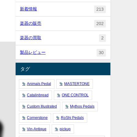
新着情報
213
楽器の販売
202
楽器の買取
2
製品レビュー
30
タグ
Animals Pedal
MASTERTONE
Catalinbread
ONE CONTROL
Custom Illustrated
Mythos Pedals
Cornerstone
RoShi Pedals
Vin-Antique
pickup