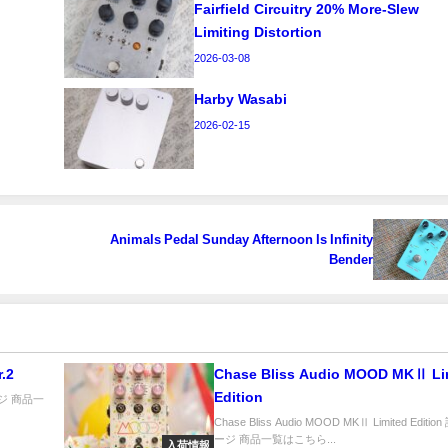
Fairfield Circuitry 20% More-Slew
Limiting Distortion
2026-03-08
Harby Wasabi
2026-02-15
Animals Pedal Sunday Afternoon Is Infinity
Bender
Ver.2
Chase Bliss Audio MOOD MKⅡ Limited
Edition
細ページ 商品一
Chase Bliss Audio MOOD MKⅡ Limited Editi
ージ 商品一覧はこちら...
入荷情報