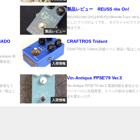
製品レビュー REUSS rite On!
REUSSのrite On!は60年代のMosrite Fuzz rit
としたファズのようです。 モズライトのファ
較はでき...
製品レビュー
NADO
CRAFTROS Trident
CRAFTROS Trident 詳細ページ 商品一覧はこちら
uminium 初
期未定）
入荷情報
Vin-Antique PPSE'79 Ver.3
多彩なト
Vin-Antique PPSE'79 Ver.3 電源回路を進化
品一覧はこ
ーバイパスに仕様変更、トーンの効きを幅広く
まれ変わったP...
入荷情報