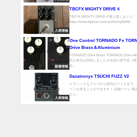
TBCFX MIGHTY DRIVE 4
TBCFX MIGHTY DRIVE 4 再入荷しました！
https://www.digimart.net/cat13/shop5049/...
入荷情報
One Control TORNADO Fx TOR
Drive Brass＆Aluminium
TORNADO Drive Brass TORNADO Drive Al
回入荷分は完売しましたが次回入荷予定（時
あ...
新着情報
Dazatronyx TSUCHI FUZZ V2
クラシックなファズから現代のファズまで、
ーンを作ることができます！ 詳細ページ 商
ちら...
入荷情報