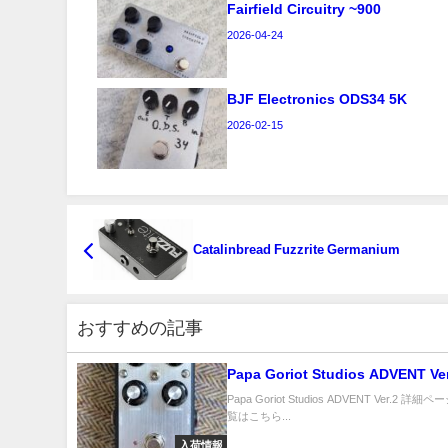
Fairfield Circuitry ~900
2026-04-24
BJF Electronics ODS34 5K
2026-02-15
Catalinbread Fuzzrite Germanium
おすすめの記事
Papa Goriot Studios ADVENT 
Papa Goriot Studios ADVENT Ver.2 詳
覧はこちら...
入荷情報