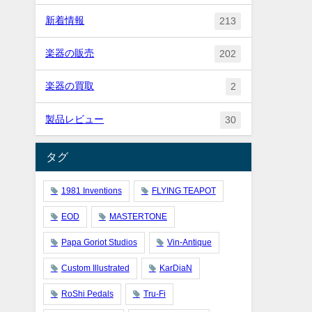
新着情報
213
楽器の販売
202
楽器の買取
2
製品レビュー
30
タグ
1981 Inventions
FLYING TEAPOT
EOD
MASTERTONE
Papa Goriot Studios
Vin-Antique
Custom Illustrated
KarDiaN
RoShi Pedals
Tru-Fi