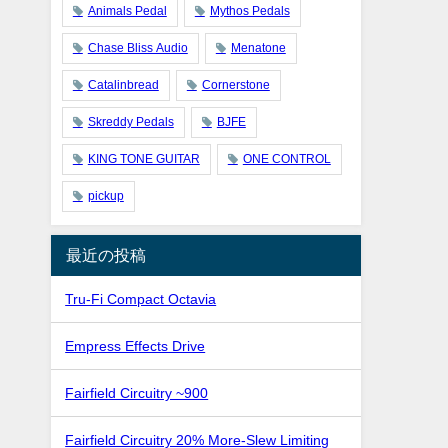
Animals Pedal
Mythos Pedals
Chase Bliss Audio
Menatone
Catalinbread
Cornerstone
Skreddy Pedals
BJFE
KING TONE GUITAR
ONE CONTROL
pickup
最近の投稿
Tru-Fi Compact Octavia
Empress Effects Drive
Fairfield Circuitry ~900
Fairfield Circuitry 20% More-Slew Limiting