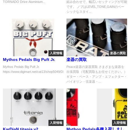
TORNADO Drive Aluminium...
組み合わせで、幅広いセッティングが可能
です。 ノブはLEVEL,TONE,GAINのベー
シックなスタイ...
入荷情報
楽器の買取
Mythos Pedals Big Puft Jr.
楽器の買取
Mythos Pedals Big Puft Jr.
Peace楽器の楽器買取 さまざまな楽器を
https://www.digimart.net/cat13/shop5049/DS1...
出張買取（宅配買取もお任せください。）
ギター・ベース・アンプ・エフェクター・
バイオリン・弦楽器・...
入荷情報
入荷情報
KarDiaN titania v2
Mythos Pedals各種入荷しまし