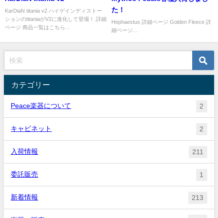
た！
KarDiaN titania v2 ハイゲインディストー
ションのtitaniaがV2に進化して登場！ 詳細
Hephaestus 詳細ページ Golden Fleece 詳
ページ 商品一覧はこちら...
細ページ...
カテゴリー
Peace楽器について
2
キャビネット
2
入荷情報
211
委託販売
1
新着情報
213