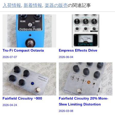
入荷情報
,
新着情報
,
楽器の販売
の関連記事
Tru-Fi Compact Octavia
Empress Effects Drive
2026-07-07
2026-06-04
Fairfield Circuitry ~900
Fairfield Circuitry 20% More-
Slew Limiting Distortion
2026-04-24
2026-03-08