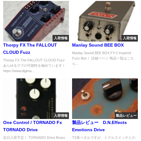
入荷情報
入荷情報
Thorpy FX The FALLOUT
Manlay Sound BEE BOX
CLOUD Fuzz
Manlay Sound BEE BOX FY-2 Inspired
Fuzz Box！ 詳細ページ 商品一覧はこち
Thorpy FX The FALLOUT CLOUD Fuzz
ら...
あらゆるマフの可能性を秘めています！
https://www.digima...
入荷情報
製品レビュー
One Control / TORNADO Fx
製品レビュー D.N.Effects
TORNADO Drive
Emotions Drive
近日入荷予定！ TORNADO Drive Brass
TS系ペダルですが、トグルスイッチとの