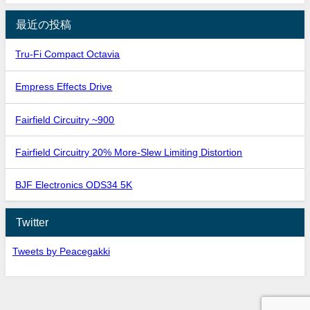
最近の投稿
Tru-Fi Compact Octavia
Empress Effects Drive
Fairfield Circuitry ~900
Fairfield Circuitry 20% More-Slew Limiting Distortion
BJF Electronics ODS34 5K
Twitter
Tweets by Peacegakki