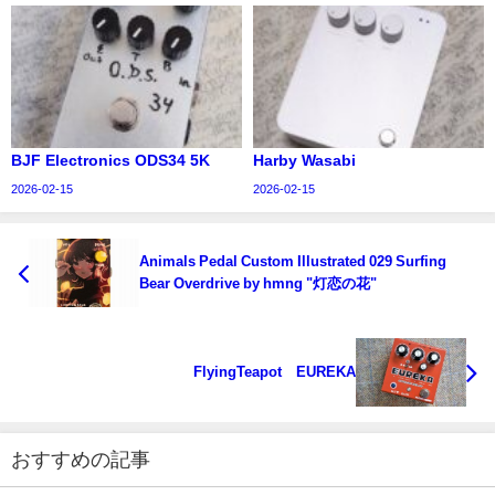
BJF Electronics ODS34 5K
Harby Wasabi
2026-02-15
2026-02-15
Animals Pedal Custom Illustrated 029 Surfing
Bear Overdrive by hmng "灯恋の花"
FlyingTeapot EUREKA
おすすめの記事