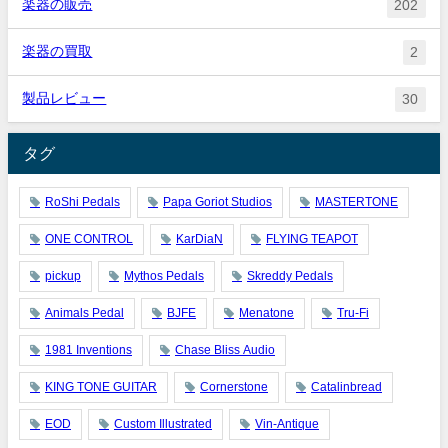
楽器の販売
202
楽器の買取
2
製品レビュー
30
タグ
RoShi Pedals
Papa Goriot Studios
MASTERTONE
ONE CONTROL
KarDiaN
FLYING TEAPOT
pickup
Mythos Pedals
Skreddy Pedals
Animals Pedal
BJFE
Menatone
Tru-Fi
1981 Inventions
Chase Bliss Audio
KING TONE GUITAR
Cornerstone
Catalinbread
EOD
Custom Illustrated
Vin-Antique